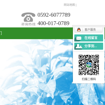
网站地图
|
0592-6077789
400-017-0789
客户服务
们
在线留言
在
线
分享到...
客
服
扫描二维码