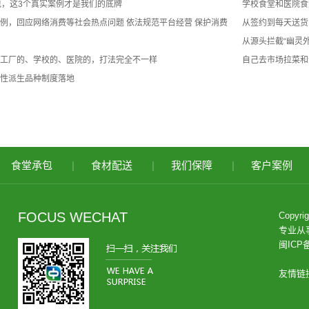
包，这3个真实案例才是我们的底牌
学校食堂和医院食
例，回应网络消费等社会热点问题 依法规范平台经营 保护消费
从签约到每天送货
从源头拦截“幽灵
工厂的、学校的、医院的，打法完全不一样
自己去市场拉菜和
性派生品种制度落地
食堂承包
|
食材配送
|
我们保障
|
客户案例
FOCUS WECHAT
Copy
专业从
闽ICP备
友情链