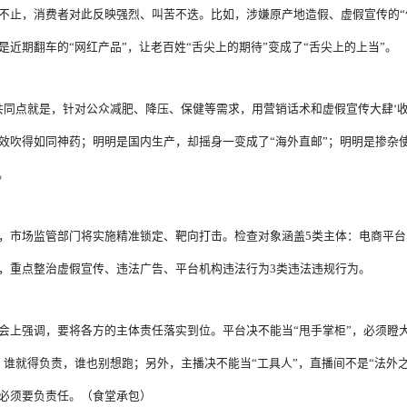
不止，消费者对此反映强烈、叫苦不迭。比如，涉嫌原产地造假、虚假宣传的“
是近期翻车的“网红产品”，让老百姓“舌尖上的期待”变成了“舌尖上的上当”。
共同点就是，针对公众减肥、降压、保健等需求，用营销话术和虚假宣传大肆‘收
效吹得如同神药；明明是国内生产，却摇身一变成了“海外直邮”；明明是掺杂使
。
，市场监管部门将实施精准锁定、靶向打击。检查对象涵盖5类主体：电商平
，重点整治虚假宣传、违法广告、平台机构违法行为3类违法违规行为。
会上强调，要将各方的主体责任落实到位。平台决不能当“甩手掌柜”，必须瞪
，谁就得负责，谁也别想跑；另外，主播决不能当“工具人”，直播间不是“法外之
必须要负责任。（食堂承包）