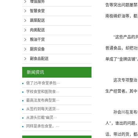
增值服务
告等突出问题屡禁
智慧食堂
南极磷虾油等，都
蔬菜配送
肉类配送
“这些产品的
粮油干货
普通食品，却把功
厨房设备
副食品配送
单成了“金牌店铺”
新闻资讯
这次专项整治
做了25年食堂承包···
生产经营者。其中
学校食堂和医院食···
最高法发布典型案···
从签约到每天送货···
孙会川在发布
从源头拦截“幽灵···
人”，谁出的问题
同样是承包食堂，···
话、带过的货，都