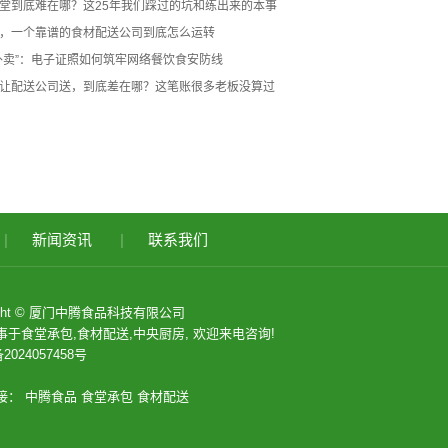
堂到底难在哪？这25年我们踩过的坑和练出来的本事
，一个靠谱的食材配送公司到底怎么运转
外卖”：电子证照如何筑牢网络餐饮食安防线
让配送公司送，到底差在哪？这笔账很多老板没算过
|
新闻资讯
|
联系我们
right © 厦门中腾食品科技有限公司
事于
食堂承包
,
食材配送
,
中央厨房
, 欢迎来电咨询!
2024057458号
接：
中腾食品
食堂承包
食材配送