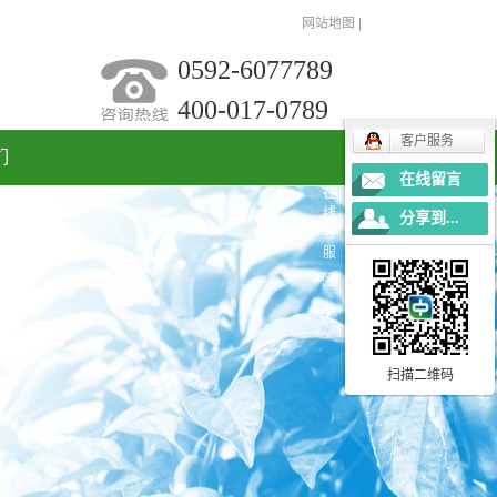
网站地图
|
0592-6077789
400-017-0789
客户服务
们
在线留言
在
线
分享到...
客
服
扫描二维码